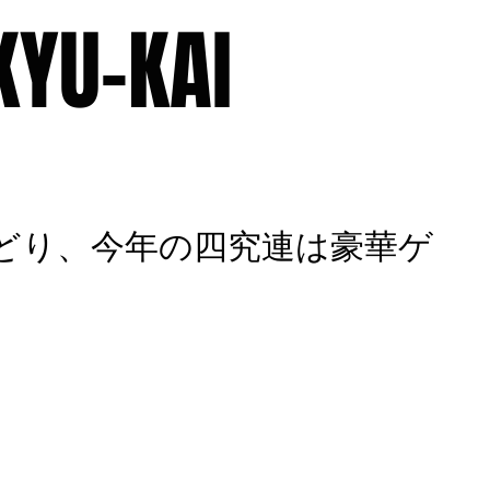
KYU-KAI
ILE
MEMBERS
MINUTES
OLD BLOG
CONTACT
おどり、今年の四究連は豪華ゲ