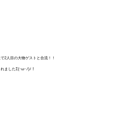
で2人目の大物ゲストと合流！！
したΣ(･ω･ﾉ)ﾉ！