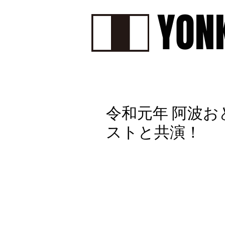
YON
HOME
ABOUT
PROF
令和元年 阿波
ストと共演！