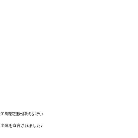
2019四究連出陣式を行い
出陣を宣言されました♪