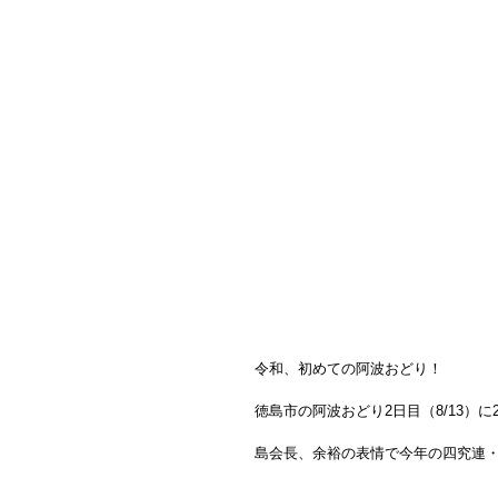
令和、初めての阿波おどり！
徳島市の阿波おどり2日目（8/13）に
島会長、余裕の表情で今年の四究連・