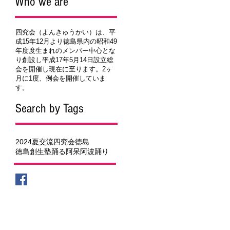
Who we are
四究会（よんきゅうかい）は、平
成15年12月より徳島県内の昭和49
年度度生まれのメンバー中心とな
り創設し平成17年5月14日設立総
会を開催し現在に至ります。2ヶ
月に1度、例会を開催していま
す。
Search by Tags
2024夏
交流
四究会
徳島
徳島創生塾
踊る阿呆
阿波踊り