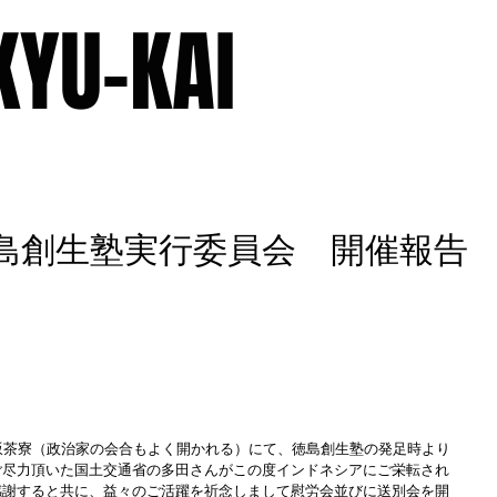
KYU-KAI
ILE
MEMBERS
MINUTES
OLD BLOG
CONTACT
回徳島創生塾実行委員会 開催報告
坂茶寮（政治家の会合もよく開かれる）にて、徳島創生塾の発足時より
ご尽力頂いた国土交通省の多田さんがこの度インドネシアにご栄転され
感謝すると共に、益々のご活躍を祈念しまして慰労会並びに送別会を開