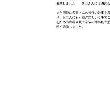
催致しました。   多田さんには四
また同時に多田さんの後任の幹事を
り、お二人にも引継ぎ式という事で
を始め出席者全員で今後の徳島創生
熱く議論しました。