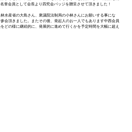
究会名誉会員として会長より四究会バッジを贈呈させて頂きました！
農林水産省の大島さん、衆議院法制局の小林さんにお願いする事にな
ご参会頂きました。またその後、発起人のお一人でもあります中西会員
塾をどの様に継続的に、発展的に進めて行くかを予定時間を大幅に超え