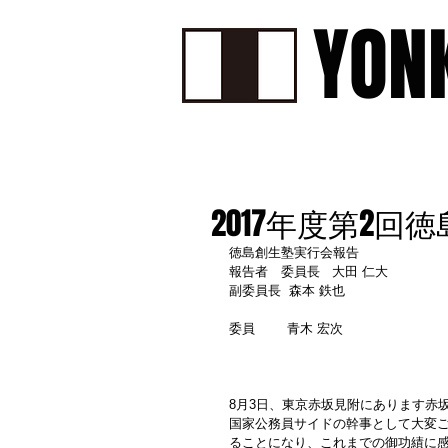
YON
HOME
ABOUT
PROF
2017年度第2
徳島創生塾実行会報告
報告者　委員長   大田 仁大
副委員長  森本 鉄也
委員        青木 宏次
8月3日、東京赤坂見附にあります赤
国家公務員サイドの幹事として大変
ることになり、これまでの御功績に