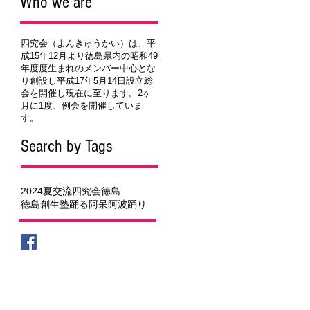
Who we are
四究会（よんきゅうかい）は、平
成15年12月より徳島県内の昭和49
年度度生まれのメンバー中心とな
り創設し平成17年5月14日設立総
会を開催し現在に至ります。2ヶ
月に1度、例会を開催していま
す。
Search by Tags
2024夏
交流
四究会
徳島
徳島創生塾
踊る阿呆
阿波踊り