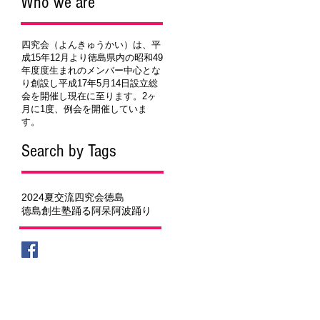
Who we are
四究会（よんきゅうかい）は、平
成15年12月より徳島県内の昭和49
年度度生まれのメンバー中心とな
り創設し平成17年5月14日設立総
会を開催し現在に至ります。2ヶ
月に1度、例会を開催していま
す。
Search by Tags
2024夏
交流
四究会
徳島
徳島創生塾
踊る阿呆
阿波踊り