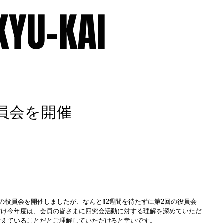
KYU-KAI
ILE
MEMBERS
MINUTES
OLD BLOG
CONTACT
役員会を開催
の役員会を開催しましたが、なんと‼︎2週間を待たずに第2回の役員会
だけ今年度は、会員の皆さまに四究会活動に対する理解を深めていただ
考えていることだとご理解していただけると幸いです。