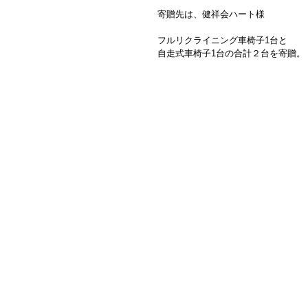
寄贈先は、健祥会ハート様
フルリクライニング車椅子1台と
自走式車椅子1台の合計２台を寄贈。