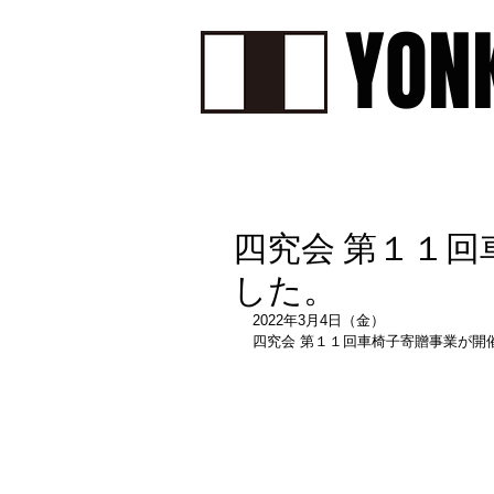
YON
HOME
ABOUT
PROF
四究会 第１１
した。
2022年3月4日（金）
四究会 第１１回車椅子寄贈事業が開