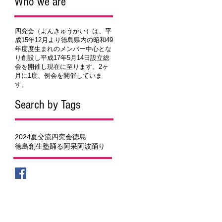
Who we are
四究会（よんきゅうかい）は、平
成15年12月より徳島県内の昭和49
年度度生まれのメンバー中心とな
り創設し平成17年5月14日設立総
会を開催し現在に至ります。2ヶ
月に1度、例会を開催していま
す。
Search by Tags
2024夏
交流
四究会
徳島
徳島創生塾
踊る阿呆
阿波踊り